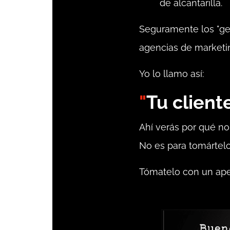
de alcantarilla.
Seguramente los "gen
agencias de marketi
Yo lo llamo así:
"
Tu client
Ahí verás por qué no 
No es para tomártelo
Tómatelo con un aper