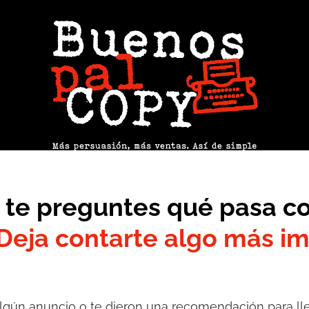
 te preguntes qué pasa co
Deja contarte algo más i
gún anuncio o te dieron una recomendación para lle