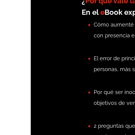
¿
Por qué vale l
En el
e
Book exp
Cómo aumenté lo
con presencia en
El error de pri
personas, más s
Por qué ser inoc
objetivos de ven
2 preguntas que