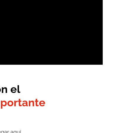
n el
mportante
gar aquí.